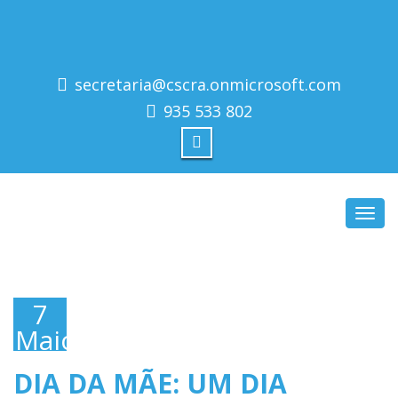
secretaria@cscra.onmicrosoft.com
935 533 802
Toggl
navig
7
Maio,
2018
DIA DA MÃE: UM DIA