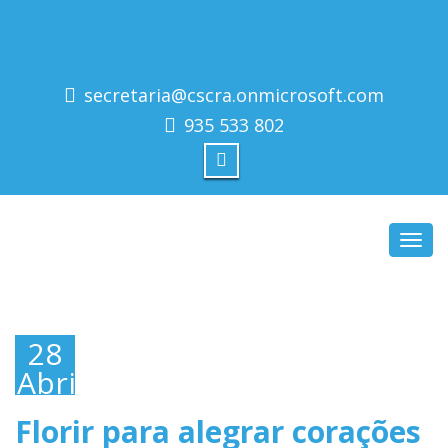
secretaria@cscra.onmicrosoft.com
935 533 802
Toggl
navig
28
Abril,
2016
Florir para alegrar corações