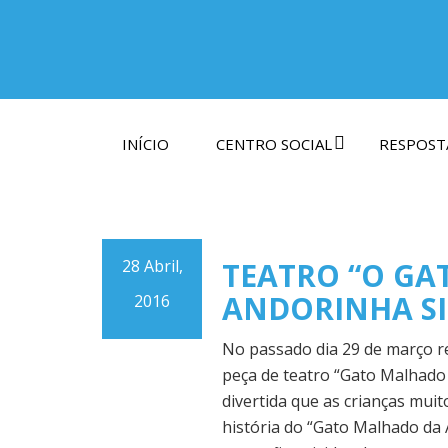
INÍCIO
CENTRO SOCIAL
RESPOSTA
28 Abril,
TEATRO “O GA
ANDORINHA S
2016
No passado dia 29 de março 
peça de teatro “Gato Malhado 
divertida que as crianças mui
história do “Gato Malhado da