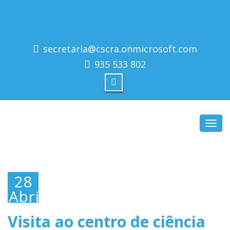
secretaria@cscra.onmicrosoft.com
935 533 802
Toggl
navig
28
Abril,
2016
Visita ao centro de ciência