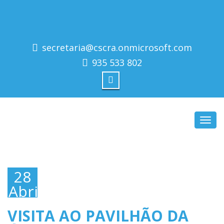
secretaria@cscra.onmicrosoft.com
935 533 802
Toggl
navig
28
Abril,
2016
VISITA AO PAVILHÃO DA