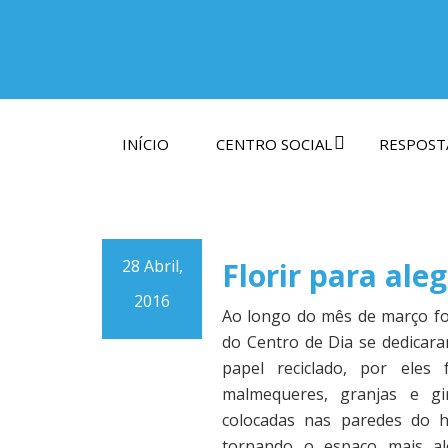
INÍCIO
CENTRO SOCIAL
RESPOSTA
28 Abril,
Florir para ale
2016
Ao longo do mês de março fo
do Centro de Dia se dedicara
papel reciclado, por eles 
malmequeres, granjas e gi
colocadas nas paredes do ha
tornando o espaço mais ale