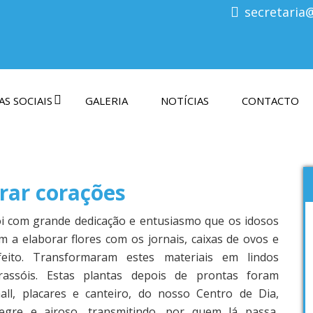
secretaria
S SOCIAIS
GALERIA
NOTÍCIAS
CONTACTO
grar corações
i com grande dedicação e entusiasmo que os idosos
m a elaborar flores com os jornais, caixas de ovos e
feito. Transformaram estes materiais em lindos
rassóis. Estas plantas depois de prontas foram
ll, placares e canteiro, do nosso Centro de Dia,
gre e airoso, transmitindo, por quem lá passa,