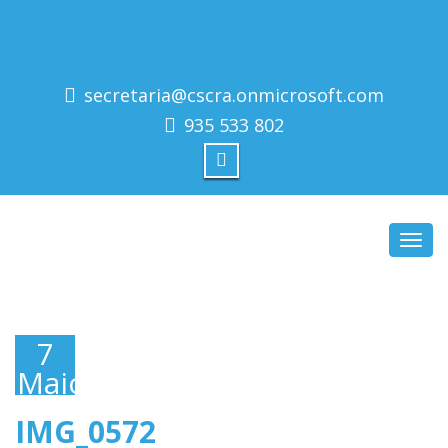
secretaria@cscra.onmicrosoft.com
935 533 802
Toggl
navig
7
Maio,
2018
IMG_0572