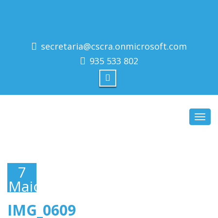
secretaria@cscra.onmicrosoft.com
935 533 802
Toggl
navig
7
Maio,
2018
IMG_0609