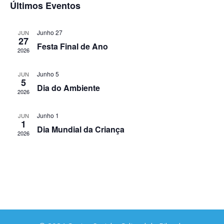
vis
Últimos Eventos
a
pesqu
data.
de
e
Ev
Junho 27
JUN
27
visual
Festa Final de Ano
2026
de
Junho 5
JUN
Event
5
Dia do Ambiente
2026
Junho 1
JUN
1
Dia Mundial da Criança
2026