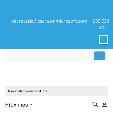
secretaria@cscra.onmicrosoft.com
935 533
802
Toggle
navigati
Não existem eventos futuros.
Naveg
Na
Próximos
Pesquisar
Lista
de
de
Selecione