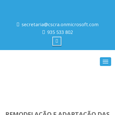
secretaria@cscra.onmicrosoft.com
935 533 802
Toggl
navig
REMODELAÇÃO E ADAPTAÇÃO DAS