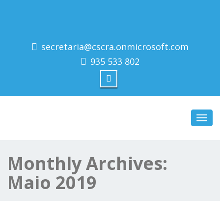
secretaria@cscra.onmicrosoft.com
935 533 802
Toggl
navig
Monthly Archives:
Maio 2019