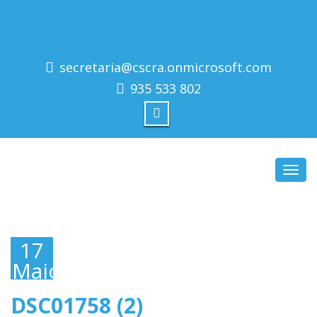
secretaria@cscra.onmicrosoft.com
935 533 802
Toggl
navig
17
Maio,
2019
DSC01758 (2)