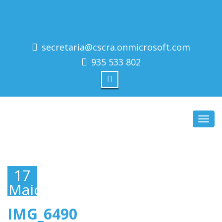
secretaria@cscra.onmicrosoft.com
935 533 802
Toggl
navig
17
Maio,
2019
IMG_6490