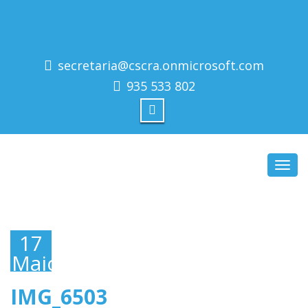
secretaria@cscra.onmicrosoft.com
935 533 802
Toggl
navig
17
Maio,
2019
IMG_6503