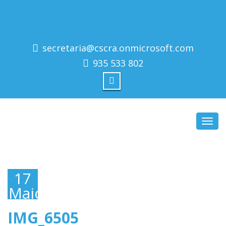
secretaria@cscra.onmicrosoft.com
935 533 802
Toggl
navig
17
Maio,
2019
IMG_6505