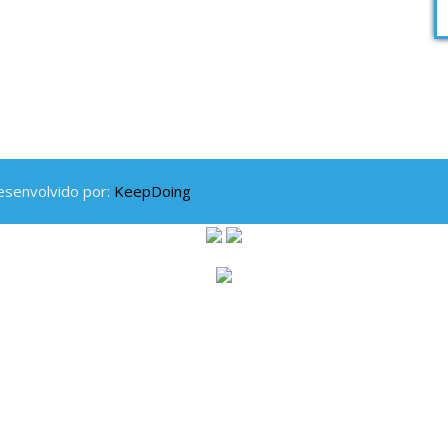
esenvolvido por:
KeepDoing