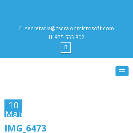
secretaria@cscra.onmicrosoft.com
935 533 802
Toggl
navig
10
Maio,
2019
IMG_6473