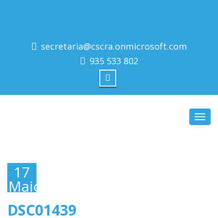
secretaria@cscra.onmicrosoft.com
935 533 802
Toggl
navig
17
Maio,
2019
DSC01439