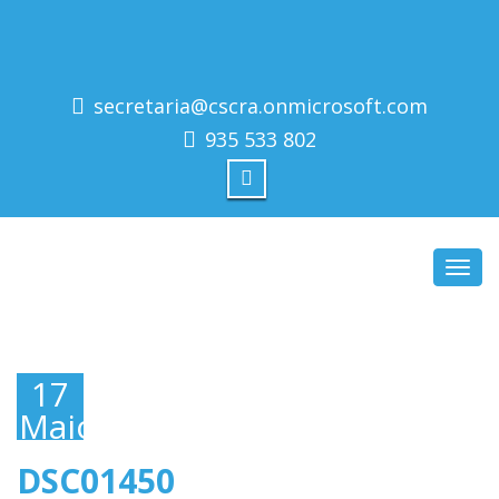
secretaria@cscra.onmicrosoft.com
935 533 802
Toggl
navig
17
Maio,
2019
DSC01450