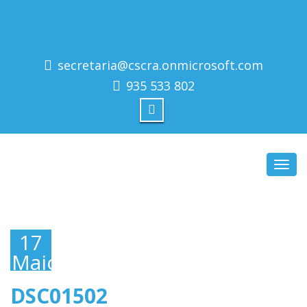
secretaria@cscra.onmicrosoft.com
935 533 802
Toggl
navig
17
Maio,
2019
DSC01502