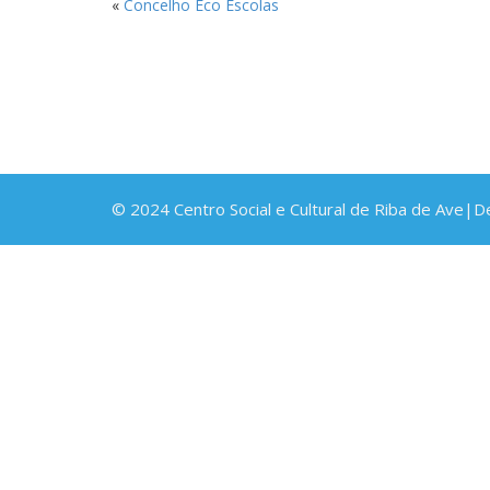
«
Concelho Eco Escolas
© 2024 Centro Social e Cultural de Riba de Ave|D