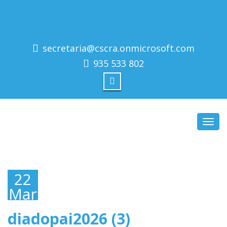
secretaria@cscra.onmicrosoft.com
935 533 802
Toggl
navig
22
Março,
2026
diadopai2026 (3)