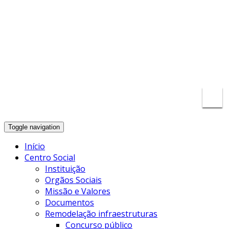
secretaria@cscra.onmicrosoft.com
935 533
802
Toggle navigation
Início
Centro Social
Instituição
Orgãos Sociais
Missão e Valores
Documentos
Remodelação infraestruturas
Concurso público