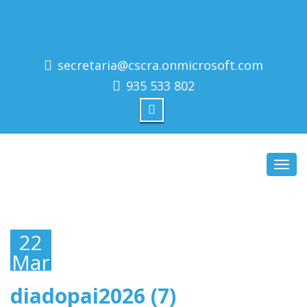
secretaria@cscra.onmicrosoft.com
935 533 802
Toggl
navig
22
Março,
2026
diadopai2026 (7)