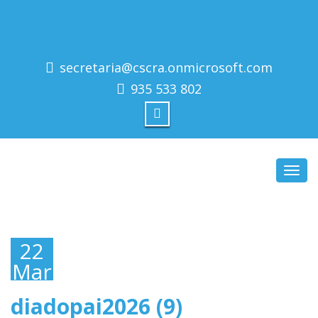
secretaria@cscra.onmicrosoft.com
935 533 802
Toggl
navig
22
Março,
2026
diadopai2026 (9)