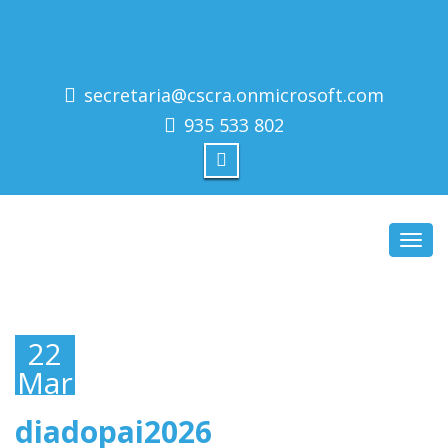
secretaria@cscra.onmicrosoft.com
935 533 802
Toggl
navig
22
Março,
2026
diadopai2026