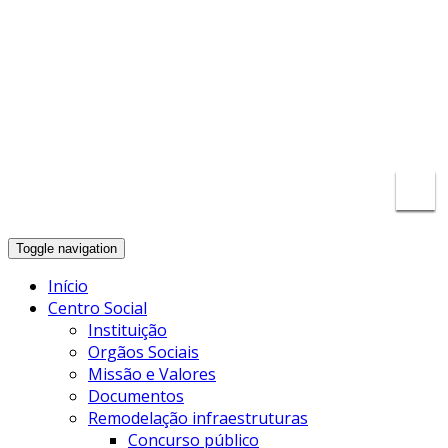
secretaria@cscra.onmicrosoft.com
935 533
802
Toggle navigation
Início
Centro Social
Instituição
Orgãos Sociais
Missão e Valores
Documentos
Remodelação infraestruturas
Concurso público