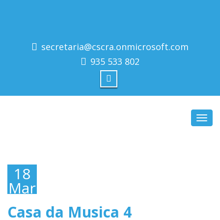
secretaria@cscra.onmicrosoft.com
935 533 802
Toggl
navig
18
Março,
2026
Casa da Musica 4