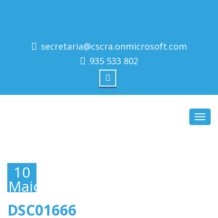
secretaria@cscra.onmicrosoft.com
935 533 802
Toggl
navig
10
Maio,
2019
DSC01666