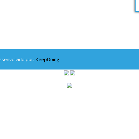
esenvolvido por:
KeepDoing