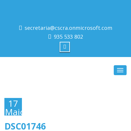
secretaria@cscra.onmicrosoft.com
935 533 802
Toggl
navig
17
Maio,
2019
DSC01746