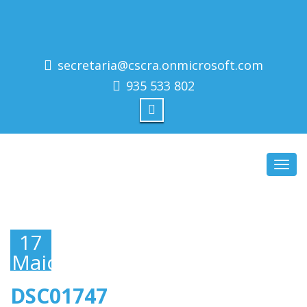
secretaria@cscra.onmicrosoft.com
935 533 802
Toggl
navig
17
Maio,
2019
DSC01747