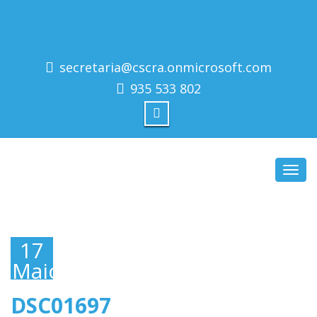
secretaria@cscra.onmicrosoft.com
935 533 802
Toggl
navig
17
Maio,
2019
DSC01697