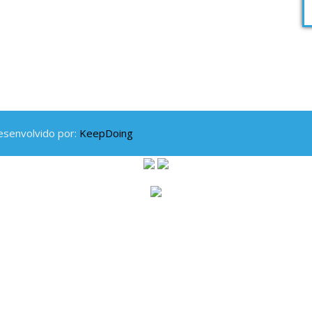
esenvolvido por:
KeepDoing