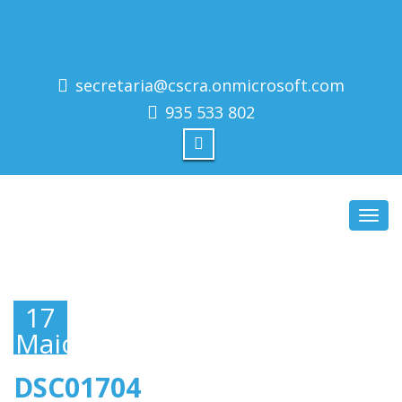
secretaria@cscra.onmicrosoft.com
935 533 802
Toggl
navig
17
Maio,
2019
DSC01704