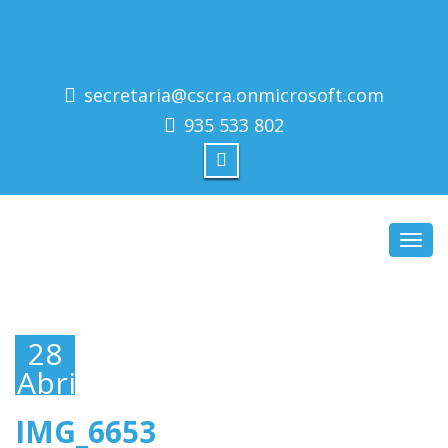
secretaria@cscra.onmicrosoft.com
935 533 802
Toggl
navig
28
Abril,
2016
IMG_6653