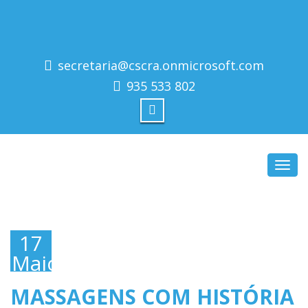
secretaria@cscra.onmicrosoft.com
935 533 802
Toggl
navig
17
Maio,
2019
MASSAGENS COM HISTÓRIA