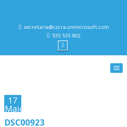
secretaria@cscra.onmicrosoft.com
935 533 802
Toggl
navig
17
Maio,
2019
DSC00923