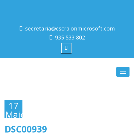
secretaria@cscra.onmicrosoft.com
935 533 802
Toggl
navig
17
Maio,
2019
DSC00939