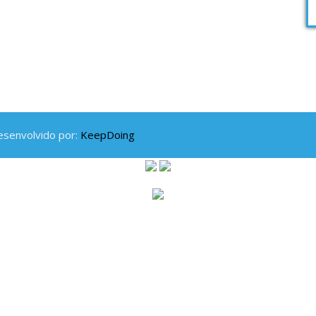
esenvolvido por:
KeepDoing