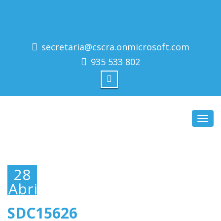
secretaria@cscra.onmicrosoft.com
935 533 802
Toggl
navig
28
Abril,
2016
SDC15626